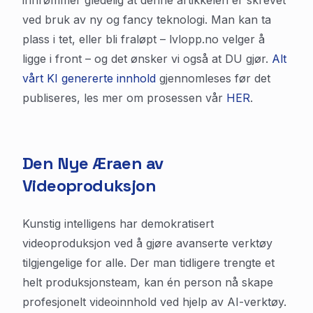
innrømmer gledelig at denne artikkelen er skrevet
ved bruk av ny og fancy teknologi. Man kan ta
plass i tet, eller bli fraløpt – lvlopp.no velger å
ligge i front – og det ønsker vi også at DU gjør.
Alt
vårt KI genererte innhold
gjennomleses før det
publiseres, les mer om prosessen vår
HER
.
Den Nye Æraen av
Videoproduksjon
Kunstig intelligens har demokratisert
videoproduksjon ved å gjøre avanserte verktøy
tilgjengelige for alle. Der man tidligere trengte et
helt produksjonsteam, kan én person nå skape
profesjonelt videoinnhold ved hjelp av AI-verktøy.