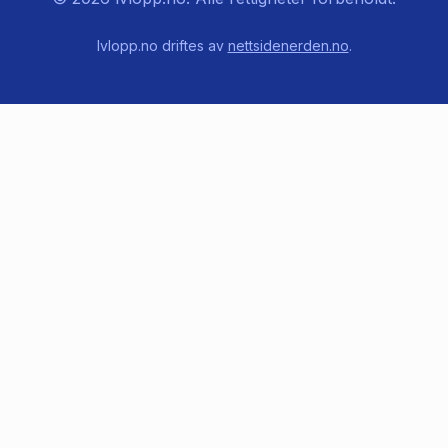
lvlopp.no driftes av
nettsidenerden.no
.