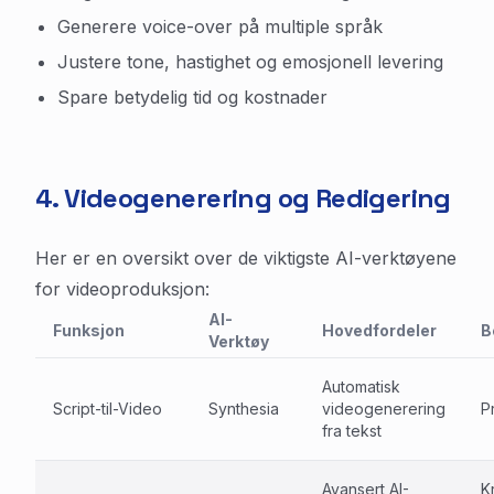
Generere voice-over på multiple språk
Justere tone, hastighet og emosjonell levering
Spare betydelig tid og kostnader
4. Videogenerering og Redigering
Her er en oversikt over de viktigste AI-verktøyene
for videoproduksjon:
AI-
Funksjon
Hovedfordeler
B
Verktøy
Automatisk
Script-til-Video
Synthesia
videogenerering
P
fra tekst
Avansert AI-
K