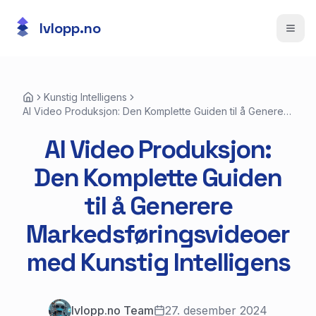
lvlopp.no
Åpne
Kunstig Intelligens
AI Video Produksjon: Den Komplette Guiden til å Generere
Markedsføringsvideoer med Kunstig Intelligens
AI Video Produksjon:
Den Komplette Guiden
til å Generere
Markedsføringsvideoer
med Kunstig Intelligens
lvlopp.no Team
27. desember 2024