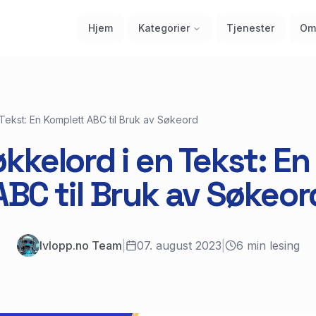
Hjem
Kategorier
Tjenester
Om
Tekst: En Komplett ABC til Bruk av Søkeord
kkelord i en Tekst: E
ABC til Bruk av Søkeor
lvlopp.no Team
|
07. august 2023
|
6
min lesing