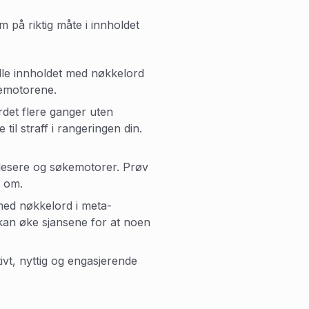
 på riktig måte i innholdet
lle innholdet med nøkkelord
kemotorene.
rdet flere ganger uten
il straff i rangeringen din.
r lesere og søkemotorer. Prøv
r om.
med nøkkelord i meta-
 kan øke sjansene for at noen
vt, nyttig og engasjerende