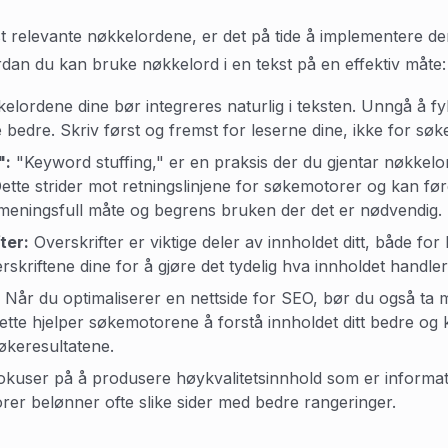
st relevante nøkkelordene, er det på tide å implementere dem
rdan du kan bruke nøkkelord i en tekst på en effektiv måte:
lordene dine bør integreres naturlig i teksten. Unngå å fy
 bedre. Skriv først og fremst for leserne dine, ikke for sø
":
"Keyword stuffing," er en praksis der du gjentar nøkkelo
e strider mot retningslinjene for søkemotorer og kan føre t
eningsfull måte og begrens bruken der det er nødvendig.
ter:
Overskrifter er viktige deler av innholdet ditt, både fo
rskriftene dine for å gjøre det tydelig hva innholdet handle
Når du optimaliserer en nettside for SEO, bør du også ta 
tte hjelper søkemotorene å forstå innholdet ditt bedre og
 søkeresultatene.
kuser på å produsere høykvalitetsinnhold som er informati
rer belønner ofte slike sider med bedre rangeringer.