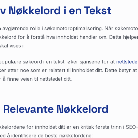
v Nøkkelord i en Tekst
en avgjørende rolle i søkemotoroptimalisering. Når søkemot
nøkkelord for å forstå hva innholdet handler om. Dette hje
kal vises i.
populære søkeord i en tekst, øker sjansene for at
nettstedet
 etter noe som er relatert til innholdet ditt. Dette betyr at 
 å finne veien til nettstedet ditt.
u Relevante Nøkkelord
kelordene for innholdet ditt er en kritisk første trinn i S
med å identifisere de beste nøkkelordene: