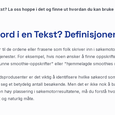
kst? La oss hoppe i det og finne ut hvordan du kan bruke 
ord i en Tekst? Definisjone
r til de ordene eller frasene som folk skriver inn i søkemot
tjenester. For eksempel, hvis noen ønsker å finne oppskrif
unne smoothie-oppskrifter" eller "hjemmelagde smoothies me
sprodusenter er det viktig å identifisere hvilke søkeord so
ke seg et betydelig antall besøkende. Men det er ikke nok å b
n høy plassering i søkemotorresultatene, må du forstå hv
 og naturlig måte.