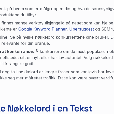
nk på hvem som er målgruppen din og hva de sannsynligvis 
roduktene du tilbyr.
 finnes mange verktøy tilgjengelig på nettet som kan hjelp
kjente er
Google Keyword Planner
,
Ubersuggest
og SEMru
ine:
Se på hvilke nøkkelord konkurrentene dine bruker. Det
relevante for din bransje.
rat konkurranse:
Å konkurrere om de mest populære nøk
 nettstedet ditt er nytt eller har lav autoritet. Velg nøkke
 til å rangere godt.
Long-tail-nøkkelord er lengre fraser som vanligvis har la
ekke seg mer målrettet trafikk. Disse kan være svært verdiful
e Nøkkelord i en Tekst