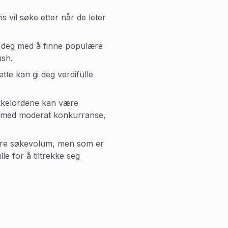
vil søke etter når de leter
e deg med å finne populære
sh.
te kan gi deg verdifulle
kelordene kan være
lord med moderat konkurranse,
vere søkevolum, men som er
le for å tiltrekke seg