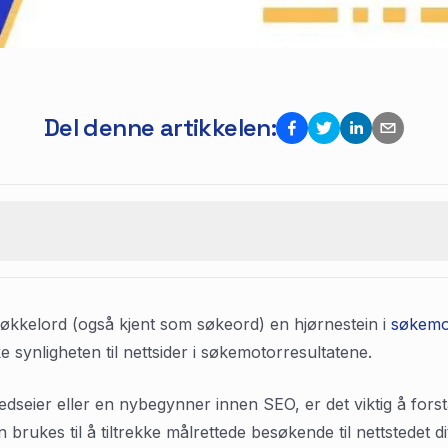
Del denne artikkelen:
r nøkkelord (også kjent som søkeord) en hjørnestein i
søkemot
 synligheten til nettsider i søkemotorresultatene.
edseier eller en nybegynner innen SEO, er det viktig å forst
brukes til å tiltrekke målrettede besøkende til nettstedet dit