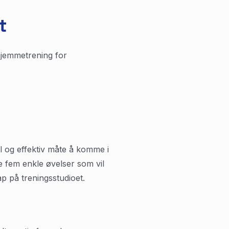
t
hjemmetrening for
l og effektiv måte å komme i
ke fem enkle øvelser som vil
p på treningsstudioet.