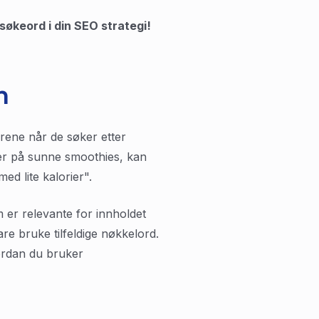
søkeord i din SEO strategi!
n
orene når de søker etter
ter på sunne smoothies, kan
d lite kalorier".
m er relevante for innholdet
are bruke tilfeldige nøkkelord.
ordan du bruker