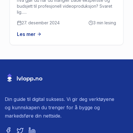
hva gjør du når du mangler både ekspertise og
budsjett til profesjonell videoproduksjon? Svaret
lig......
27. desember 2024
3
min lesing
Les mer
lvlopp.no
Din guide til digital suksess. Vi gir deg verktøyene
og kunnskapen du trenger for å bygge og
markedsføre din nettside.