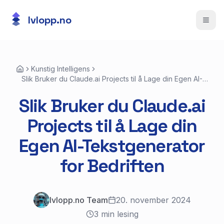
lvlopp.no
Åpne
Kunstig Intelligens
Slik Bruker du Claude.ai Projects til å Lage din Egen AI-
Tekstgenerator for Bedriften
Slik Bruker du Claude.ai
Projects til å Lage din
Egen AI-Tekstgenerator
for Bedriften
lvlopp.no Team
20. november 2024
3
min lesing